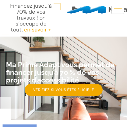
Financez jusqu’à
Monta
70% de vos
travaux ! on
s’occupe de
tout,
en savoir +
Ma Prime Adapt vous permet de
financer jusqu’à 70 % de vos
projets d’accessibilité
VÉRIFIEZ SI VOUS ÊTES ÉLIGIBLE