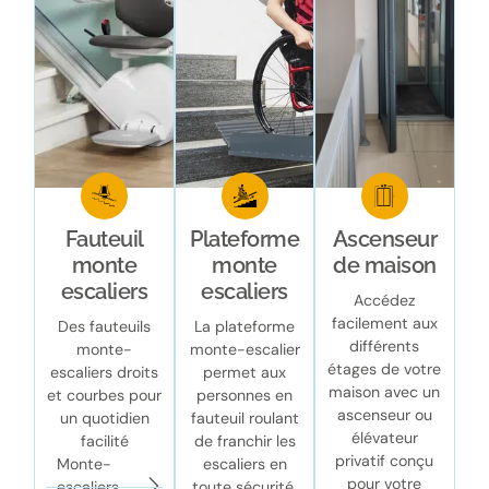
Fauteuil
Plateforme
Ascenseur
monte
monte
de maison
escaliers
escaliers
Accédez
facilement aux
Des fauteuils
La plateforme
différents
monte-
monte-escalier
étages de votre
escaliers droits
permet aux
maison avec un
et courbes pour
personnes en
ascenseur ou
un quotidien
fauteuil roulant
élévateur
facilité
de franchir les
privatif conçu
Monte-
escaliers en
pour votre
escaliers
toute sécurité.