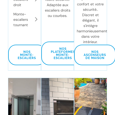
confort et votre
droit
Adaptée aux
sécurité..
escaliers droits
Monte-
Discret et
ou courbes.
escaliers
élégant, il
tournant
s'intègre
harmonieusement
dans votre
intérieur.
NOS
NOS
PLATEFORMES
NOS
MONTE-
MONTE-
ASCENSEURS
ESCALIERS
ESCALIERS
DE MAISON