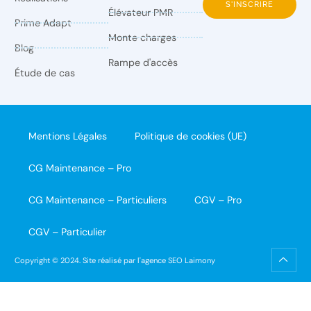
S'INSCRIRE
Élévateur PMR
Prime Adapt
Monte charges
Blog
Rampe d'accès
Étude de cas
Mentions Légales
Politique de cookies (UE)
CG Maintenance – Pro
CG Maintenance – Particuliers
CGV – Pro
CGV – Particulier
Copyright © 2024.
Site réalisé par l'agence SEO Laimony