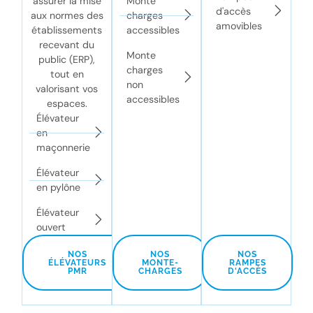
assurer la mise
Monte
d'accès
aux normes des
charges
amovibles
établissements
accessibles
recevant du
Monte
public (ERP),
charges
tout en
non
valorisant vos
accessibles
espaces.
Élévateur
en
maçonnerie
Élévateur
en pylône
Élévateur
ouvert
NOS
NOS
NOS
ÉLÉVATEURS
MONTE-
RAMPES
PMR
CHARGES
D'ACCÈS